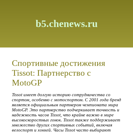
b5.chenews.ru
Спортивные достижения
Tissot: Партнерство с
MotoGP
Tissot имеет долгую историю сотрудничества со
спортом, особенно с мотоспортом. С 2001 года бренд
является официальным партнером чемпионата мира
MotoGP. Это партнерство подчеркивает точность и
надежность часов Tissot, что крайне важно в мире
высокоскоростных гонок. Tissot также поддерживает
множество других спортивных событий, включая
велоспорт и хоккей. Часы Tissot часто выбирают