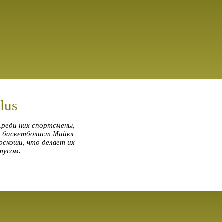
lus
 Среди них спортсмены,
ый баскетболист Майкл
оскоши, что делает их
тусом.